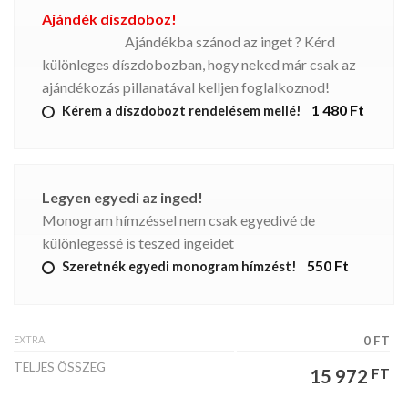
Ajándék díszdoboz!
Ajándékba szánod az inget ? Kérd
különleges díszdobozban, hogy neked már csak az
ajándékozás pillanatával kelljen foglalkoznod!
1 480 Ft
Kérem a díszdobozt rendelésem mellé!
Legyen egyedi az inged!
Monogram hímzéssel nem csak egyedivé de
különlegessé is teszed ingeidet
550 Ft
Szeretnék egyedi monogram hímzést!
EXTRA
0 FT
TELJES ÖSSZEG
15 972
FT