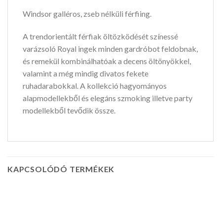
Windsor galléros, zseb nélküli férfiing.
A trendorientált férfiak öltözködését színessé
varázsoló Royal ingek minden gardróbot feldobnak,
és remekül kombinálhatóak a decens öltönyökkel,
valamint a még mindig divatos fekete
ruhadarabokkal. A kollekció hagyományos
alapmodellekből és elegáns szmoking illetve party
modellekből tevődik össze.
KAPCSOLÓDÓ TERMÉKEK