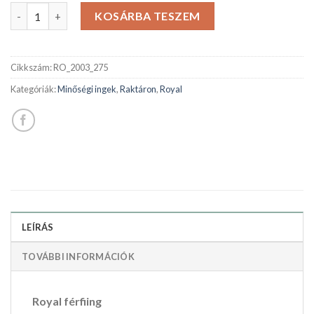
ROYAL férfiing mennyiség
KOSÁRBA TESZEM
Cikkszám:
RO_2003_275
Kategóriák:
Minőségi ingek
,
Raktáron
,
Royal
LEÍRÁS
TOVÁBBI INFORMÁCIÓK
Royal férfiing