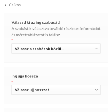
Csíkos
Válaszd ki az ing szabását!
A szabást kiválasztva további részletes információt
és mérettáblázatot is találsz.
*
Ing ujja hossza
*