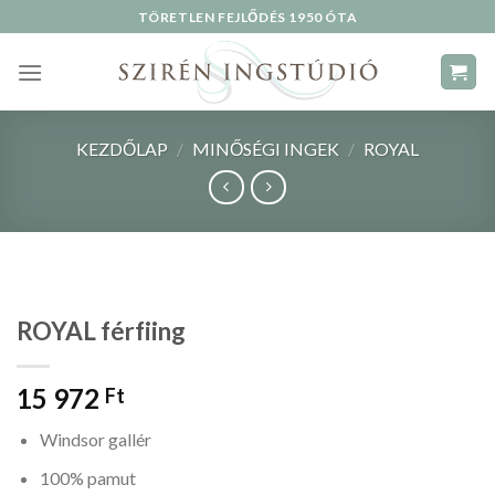
Skip
TÖRETLEN FEJLŐDÉS 1950 ÓTA
to
content
KEZDŐLAP
/
MINŐSÉGI INGEK
/
ROYAL
ROYAL férfiing
15 972
Ft
Windsor gallér
100% pamut