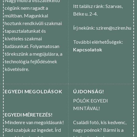
Nagy múltra visszatekintő
Itt találsz ránk: Szarvas,
cégünk nem ragadt a
Béke u. 2-4.
múltban. Magunkkal
hoztunk rendkívüli szakmai
Írj nekünk: sziren@sziren.hu
tapasztalatunkat és
kivételes szakmai
További elérhetőségek:
tudásunkat. Folyamatosan
Kapcsolatok
törekszünk a megújulásra, a
technológia fejlődésének
követésére.
EGYEDI MEGOLDÁSOK
ÚJDONSÁG!
PÓLÓK EGYEDI
MINTÁVAL!
EGYEDI MÉRETEZÉS!
Mindenre van megoldásunk!
Családi fotó, kis kedvenc,
Rád szabjuk az ingedet. Írd
nagy poénok? Bármi is a