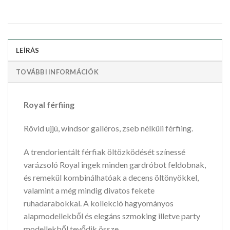
LEÍRÁS
TOVÁBBI INFORMÁCIÓK
Royal férfiing
Rövid ujjú, windsor galléros, zseb nélküli férfiing.
A trendorientált férfiak öltözködését színessé
varázsoló Royal ingek minden gardróbot feldobnak,
és remekül kombinálhatóak a decens öltönyökkel,
valamint a még mindig divatos fekete
ruhadarabokkal. A kollekció hagyományos
alapmodellekből és elegáns szmoking illetve party
modellekből tevődik össze.