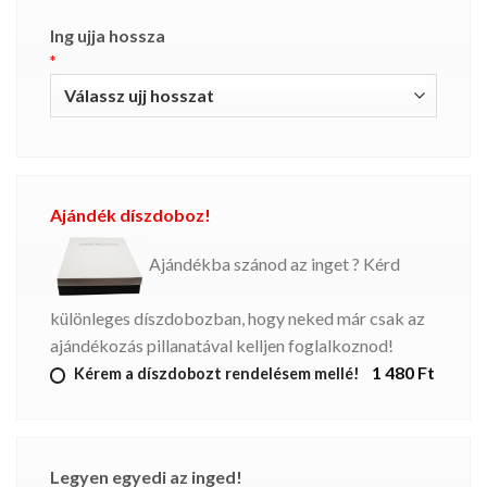
Ing ujja hossza
*
Ajándék díszdoboz!
Ajándékba szánod az inget ? Kérd
különleges díszdobozban, hogy neked már csak az
ajándékozás pillanatával kelljen foglalkoznod!
1 480 Ft
Kérem a díszdobozt rendelésem mellé!
Legyen egyedi az inged!