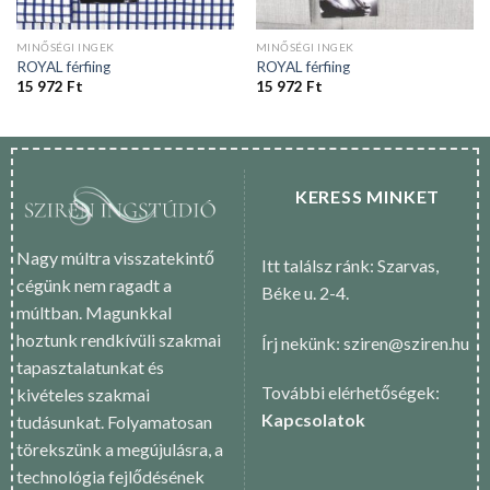
MINŐSÉGI INGEK
MINŐSÉGI INGEK
ROYAL férfiing
ROYAL férfiing
15 972
Ft
15 972
Ft
KERESS MINKET
Nagy múltra visszatekintő
Itt találsz ránk: Szarvas,
cégünk nem ragadt a
Béke u. 2-4.
múltban. Magunkkal
hoztunk rendkívüli szakmai
Írj nekünk: sziren@sziren.hu
tapasztalatunkat és
További elérhetőségek:
kivételes szakmai
Kapcsolatok
tudásunkat. Folyamatosan
törekszünk a megújulásra, a
technológia fejlődésének