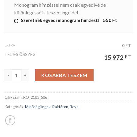
Monogram hímzéssel nem csak egyedivé de
különlegessé is teszed ingeidet
550 Ft
Szeretnék egyedi monogram hímzést!
EXTRA
0 FT
TELJES ÖSSZEG
15 972
FT
ROYAL férfiing mennyiség
KOSÁRBA TESZEM
Cikkszám:
RO_2103_506
Kategóriák:
Minőségi ingek
,
Raktáron
,
Royal