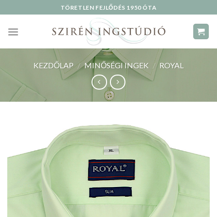
Skip
TÖRETLEN FEJLŐDÉS 1950 ÓTA
to
content
KEZDŐLAP
/
MINŐSÉGI INGEK
/
ROYAL