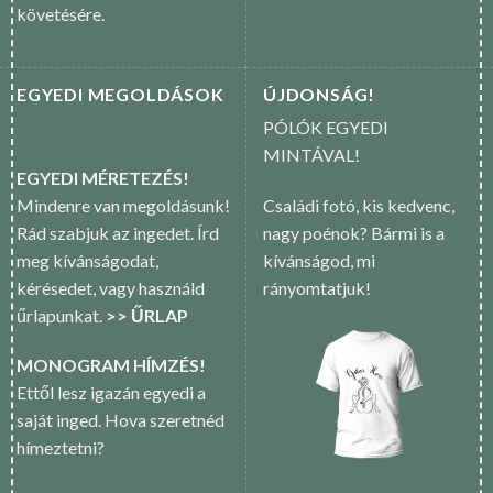
követésére.
EGYEDI MEGOLDÁSOK
ÚJDONSÁG!
PÓLÓK EGYEDI
MINTÁVAL!
EGYEDI MÉRETEZÉS!
Mindenre van megoldásunk!
Családi fotó, kis kedvenc,
Rád szabjuk az ingedet. Írd
nagy poénok? Bármi is a
meg kívánságodat,
kívánságod, mi
kérésedet, vagy használd
rányomtatjuk!
űrlapunkat.
>> ŰRLAP
MONOGRAM HÍMZÉS!
Ettől lesz igazán egyedi a
saját inged. Hova szeretnéd
hímeztetni?