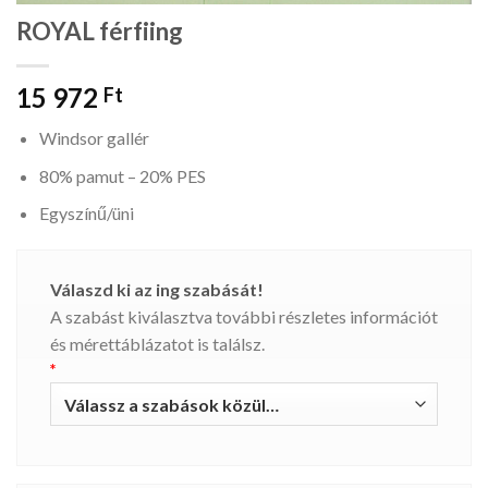
ROYAL férfiing
15 972
Ft
Windsor gallér
80% pamut – 20% PES
Egyszínű/üni
Válaszd ki az ing szabását!
A szabást kiválasztva további részletes információt
és mérettáblázatot is találsz.
*