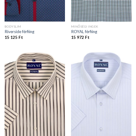
BODYSLIM
MINŐSÉGI INGEK
Riverside férfiing
ROYAL férfiing
15 125
Ft
15 972
Ft