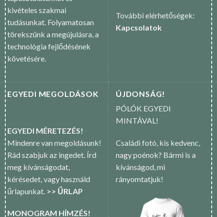
kivételes szakmai
További elérhetőségek:
tudásunkat. Folyamatosan
Kapcsolatok
törekszünk a megújulásra, a
technológia fejlődésének
követésére.
EGYEDI MEGOLDÁSOK
ÚJDONSÁG!
PÓLÓK EGYEDI
MINTÁVAL!
EGYEDI MÉRETEZÉS!
Mindenre van megoldásunk!
Családi fotó, kis kedvenc,
Rád szabjuk az ingedet. Írd
nagy poénok? Bármi is a
meg kívánságodat,
kívánságod, mi
kérésedet, vagy használd
rányomtatjuk!
űrlapunkat.
>> ŰRLAP
MONOGRAM HÍMZÉS!