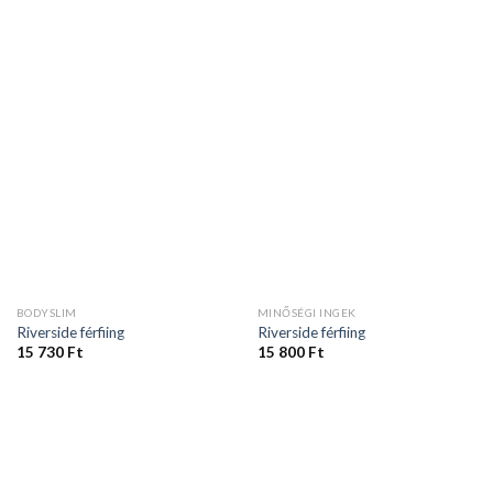
BODYSLIM
MINŐSÉGI INGEK
Riverside férfiing
Riverside férfiing
15 730
Ft
15 800
Ft