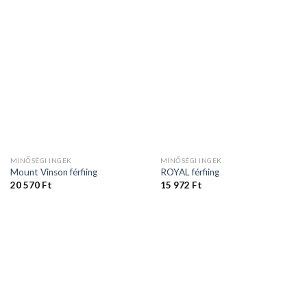
MINŐSÉGI INGEK
MINŐSÉGI INGEK
Mount Vinson férfiing
ROYAL férfiing
20 570
Ft
15 972
Ft