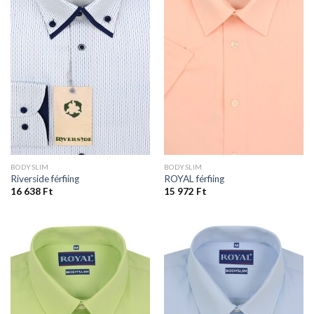
BODYSLIM
BODYSLIM
Riverside férfiing
ROYAL férfiing
16 638
Ft
15 972
Ft