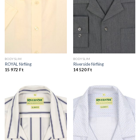
BODYSLIM
BODYSLIM
ROYAL férfiing
Riverside férfiing
15 972
Ft
14 520
Ft