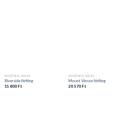
MINŐSÉGI INGEK
MINŐSÉGI INGEK
Riverside férfiing
Mount Vinson férfiing
15 800
Ft
20 570
Ft