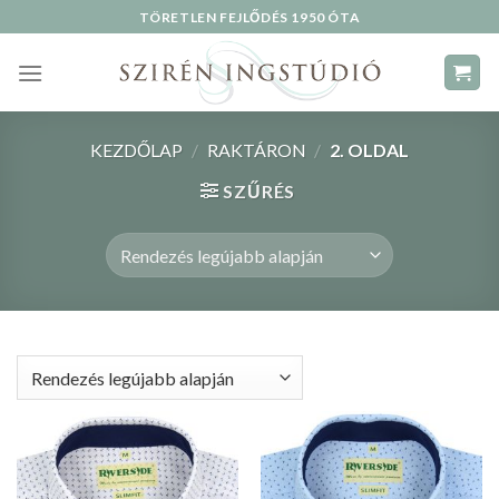
Skip
TÖRETLEN FEJLŐDÉS 1950 ÓTA
to
content
KEZDŐLAP
/
RAKTÁRON
/
2. OLDAL
SZŰRÉS