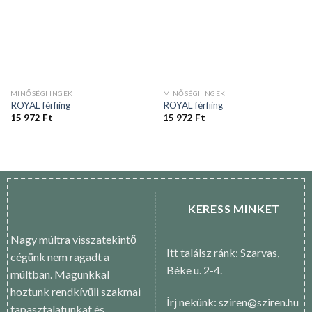
MINŐSÉGI INGEK
MINŐSÉGI INGEK
ROYAL férfiing
ROYAL férfiing
15 972
Ft
15 972
Ft
KERESS MINKET
Nagy múltra visszatekintő
Itt találsz ránk: Szarvas,
cégünk nem ragadt a
Béke u. 2-4.
múltban. Magunkkal
hoztunk rendkívüli szakmai
Írj nekünk: sziren@sziren.hu
tapasztalatunkat és