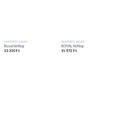
MINŐSÉGI INGEK
MINŐSÉGI INGEK
Royal férfiing
ROYAL férfiing
13 310
Ft
15 972
Ft